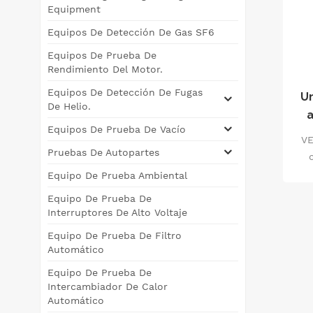
Equipment
Equipos De Detección De Gas SF6
Equipos De Prueba De
Rendimiento Del Motor.
Equipos De Detección De Fugas
Un
De Helio.
a
Equipos De Prueba De Vacío
VE
ce
Pruebas De Autopartes
in
Equipo De Prueba Ambiental
de 
Equipo De Prueba De
ga
Interruptores De Alto Voltaje
po
Equipo De Prueba De Filtro
int
Automático
Equipo De Prueba De
ex
Intercambiador De Calor
agu
Automático
enf