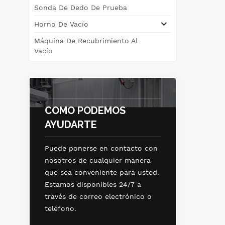
Sonda De Dedo De Prueba
d
cer
Horno De Vacío
o
Máquina De Recubrimiento Al
ho
Vacío
cu
se
ene
COMO PODEMOS
ut
AYUDARTE
s
Puede ponerse en contacto con
nosotros de cualquier manera
que sea conveniente para usted.
Estamos disponibles 24/7 a
través de correo electrónico o
teléfono.