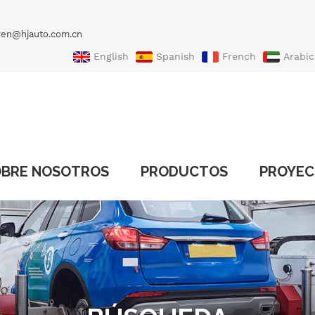
ven@hjauto.com.cn
English
Spanish
French
Arabic
Portuguese
Turkish
OBRE NOSOTROS
PRODUCTOS
PROYE