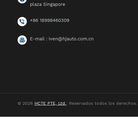
plaza Singapore
+86 18998460309
E-mail :
iven@hjauto.com.cn
© 2026
HCTE PTE, Ltd.
. Reservados todos los derechos.