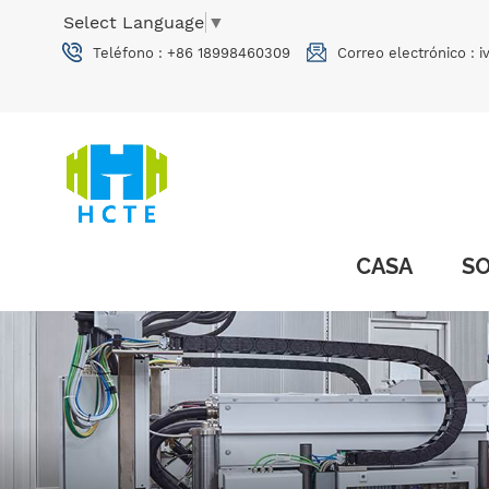
Select Language
▼
Teléfono :
+86 18998460309
Correo electrónico :
i
CASA
S